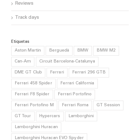
Reviews
Track days
Etiquetas
Aston Martin
Berguedà
BMW
BMW M2
Can-Am
Circuit Barcelona-Catalunya
DME GT Club
Ferrari
Ferrari 296 GTB
Ferrari 458 Spider
Ferrari California
Ferrari F8 Spider
Ferrari Portofino
Ferrari Portofino M
Ferrari Roma
GT Session
GT Tour
Hypercars
Lamborghini
Lamborghini Huracan
Lamborghini Huracan EVO Spyder