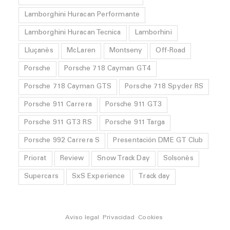
Lamborghini Huracan Performante
Lamborghini Huracan Tecnica
Lamborhini
Lluçanès
McLaren
Montseny
Off-Road
Porsche
Porsche 718 Cayman GT4
Porsche 718 Cayman GTS
Porsche 718 Spyder RS
Porsche 911 Carrera
Porsche 911 GT3
Porsche 911 GT3 RS
Porsche 911 Targa
Porsche 992 Carrera S
Presentación DME GT Club
Priorat
Review
Snow Track Day
Solsonès
Supercars
SxS Experience
Track day
Aviso legal
Privacidad
Cookies