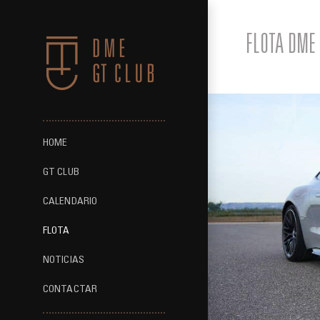
Saltar
al
FLOTA DME 
contenido
HOME
GT CLUB
CALENDARIO
FLOTA
NOTICIAS
CONTACTAR