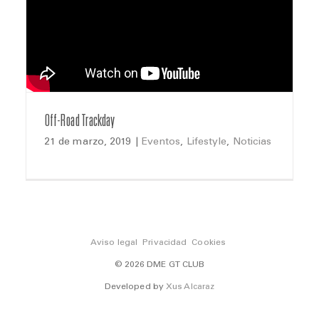
Off-Road Trackday
21 de marzo, 2019
|
Eventos
,
Lifestyle
,
Noticias
Aviso legal
Privacidad
Cookies
© 2026 DME GT CLUB
Developed by
Xus Alcaraz