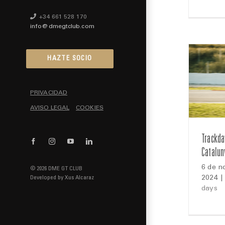
+34 661 528 170
info@dmegtclub.com
HAZTE SOCIO
PRIVACIDAD
AVISO LEGAL
COOKIES
Trackda
Facebook
Instagram
YouTube
LinkedIn
Catalun
6 de n
© 2026 DME GT CLUB
Developed by
Xus Alcaraz
2024
|
days