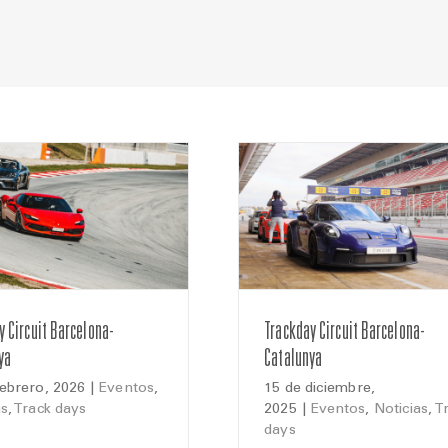
y Circuit Barcelona-
Trackday Circuit Barcelona-
ya
Catalunya
febrero, 2026
|
Eventos
,
15 de diciembre,
as
,
Track days
2025
|
Eventos
,
Noticias
,
T
days