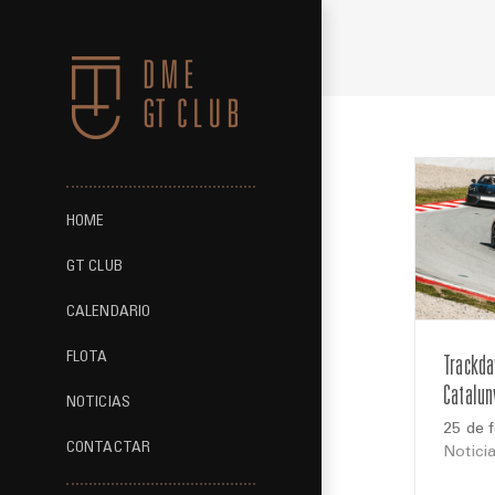
Saltar
al
contenido
HOME
GT CLUB
CALENDARIO
FLOTA
Trackda
Catalun
NOTICIAS
25 de 
CONTACTAR
Notici