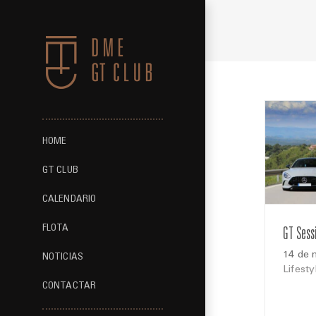
Saltar
al
contenido
HOME
GT CLUB
CALENDARIO
FLOTA
GT Sessi
14 de 
NOTICIAS
Lifesty
CONTACTAR