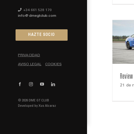
+34 661 528 170
info@dmegtclub.com
HAZTE SOCIO
PRIVACIDAD
AVISO LEGAL
COOKIES
Review
Facebook
Instagram
YouTube
LinkedIn
21 de 
© 2026 DME GT CLUB
Developed by
Xus Alcaraz