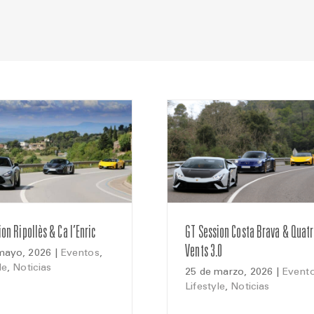
on Ripollès & Ca l’Enric
GT Session Costa Brava & Quat
Vents 3.0
mayo, 2026
|
Eventos
,
le
,
Noticias
25 de marzo, 2026
|
Event
Lifestyle
,
Noticias