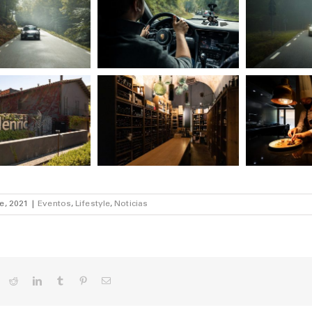
e, 2021
|
Eventos
,
Lifestyle
,
Noticias
ok
X
Reddit
LinkedIn
Tumblr
Pinterest
Correo
electrónico