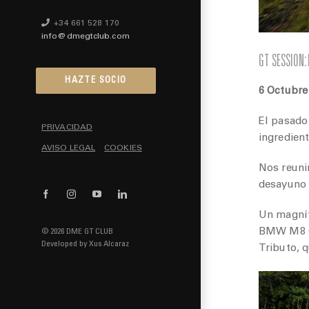
+34 661 528 170
info@dmegtclub.com
GT SESSION: 
HAZTE SOCIO
6 Octubre
El pasado
PRIVACIDAD
ingredien
AVISO LEGAL
COOKIES
Nos reuni
desayuno y
Facebook
Instagram
YouTube
LinkedIn
Un magníf
BMW M8 Co
© 2026 DME GT CLUB
Developed by
Xus Alcaraz
Tributo, 