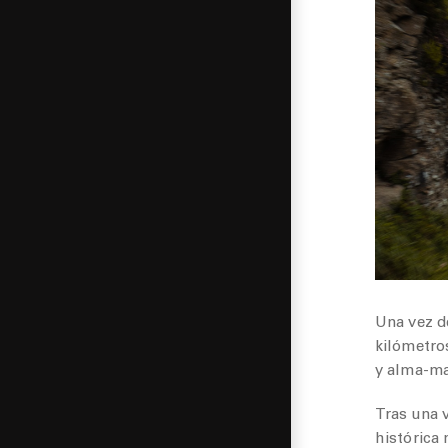
Una vez de
kilómetros
y alma-ma
Tras una v
histórica