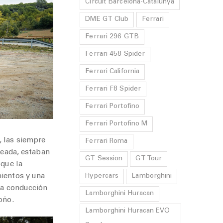
Circuit Barcelona-Catalunya
DME GT Club
Ferrari
Ferrari 296 GTB
Ferrari 458 Spider
Ferrari California
Ferrari F8 Spider
Ferrari Portofino
Ferrari Portofino M
, las siempre
Ferrari Roma
leada, estaban
GT Session
GT Tour
 que la
mientos y una
Hypercars
Lamborghini
 la conducción
Lamborghini Huracan
oño.
Lamborghini Huracan EVO