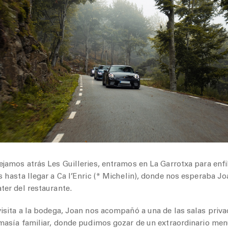
jamos atrás Les Guilleries, entramos en La Garrotxa para enfi
 hasta llegar a Ca l’Enric (* Michelin), donde nos esperaba Jo
ter del restaurante.
isita a la bodega, Joan nos acompañó a una de las salas priva
 masía familiar, donde pudimos gozar de un extraordinario me