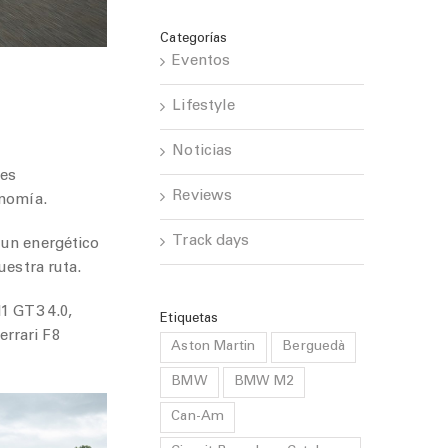
Categorías
Eventos
Lifestyle
Noticias
les
Reviews
onomía.
Track days
 un energético
uestra ruta.
1 GT3 4.0,
Etiquetas
rrari F8
Aston Martin
Berguedà
BMW
BMW M2
Can-Am