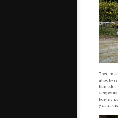
Tras un c
atractivas
humedecida
temperatu
ligera y p
y daba una