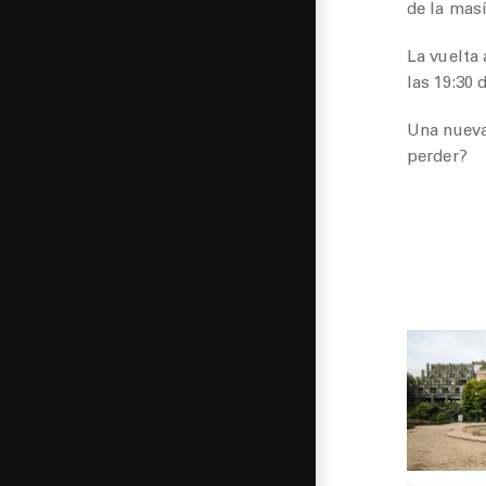
de la mas
La vuelta 
las 19:30
Una nueva
perder?