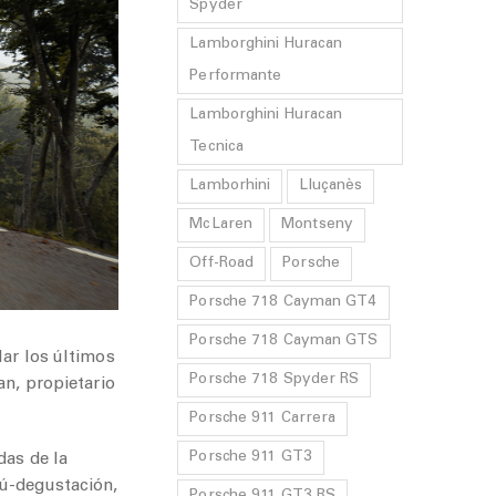
Spyder
Lamborghini Huracan
Performante
Lamborghini Huracan
Tecnica
Lamborhini
Lluçanès
McLaren
Montseny
Off-Road
Porsche
Porsche 718 Cayman GT4
Porsche 718 Cayman GTS
lar los últimos
Porsche 718 Spyder RS
an, propietario
Porsche 911 Carrera
Porsche 911 GT3
das de la
nú-degustación,