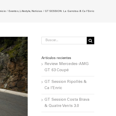
Inicio
Eventos
Lifestyle
Noticias
GT SESSION: La Garrotxa & Ca l’Enric
Buscar:
Artículos recientes
Review Mercedes-AMG
GT 63 Coupé
GT Session Ripollès &
Ca l’Enric
GT Session Costa Brava
& Quatre Vents 3.0