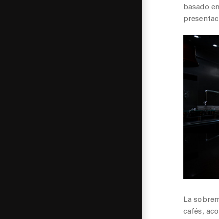
basado en 
presentac
La sobrem
cafés, ac