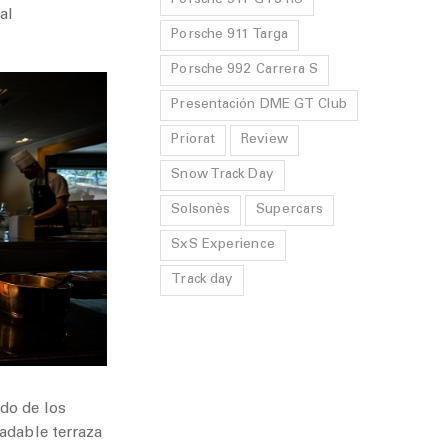
Porsche 911 GT3 RS
al
Porsche 911 Targa
Porsche 992 Carrera S
Presentación DME GT Club
Priorat
Review
Snow Track Day
Solsonès
Supercars
SxS Experience
Track day
do de los
adable terraza