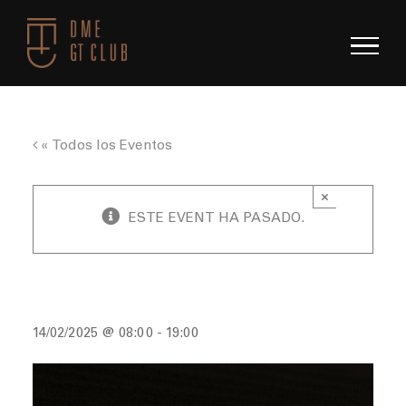
Saltar
al
contenido
« Todos los Eventos
×
ESTE EVENT HA PASADO.
Trackday Classic F3 Racing School Parcmotor
14/02/2025 @ 08:00
-
19:00