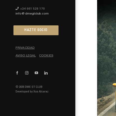
+34 661 528 170
info@dmegtclub.com
HAZTE SOCIO
PRIVACIDAD
AVISO LEGAL
COOKIES
Facebook
Instagram
YouTube
LinkedIn
© 2026 DME GT CLUB
Developed by
Xus Alcaraz