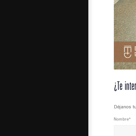
¿Te inte
Déjanos tu
Nombre*