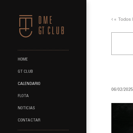
Saltar
al
contenido
« Todos 
HOME
GT Ses
GT CLUB
CALENDARIO
06/02/202
FLOTA
NOTICIAS
CONTACTAR