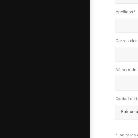
Apellidos*
Correo elec
Número de 
Ciudad de t
* Indica los