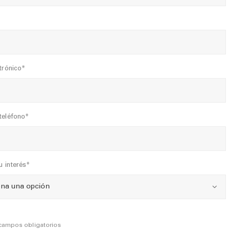
trónico*
teléfono*
u interés*
 campos obligatorios