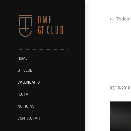
Saltar
al
contenido
« Todos 
HOME
Test Dr
GT CLUB
CALENDARIO
03/10/2018
FLOTA
NOTICIAS
CONTACTAR