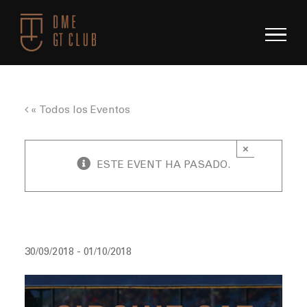
Saltar
al
contenido
« Todos los Eventos
×
ESTE EVENT HA PASADO.
Festival de la Velocidad de Barcelona
30/09/2018
-
01/10/2018