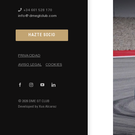
+34 661 528 170
info@dmegtclub.com
HAZTE SOCIO
PRIVACIDAD
AVISO LEGAL
COOKIES
Facebook
Instagram
YouTube
LinkedIn
© 2026 DME GT CLUB
Developed by
Xus Alcaraz