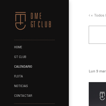
Saltar
al
contenido
« Todos 
HOME
Trackd
GT CLUB
CALENDARIO
Lun 9 mar
FLOTA
NOTICIAS
CONTACTAR