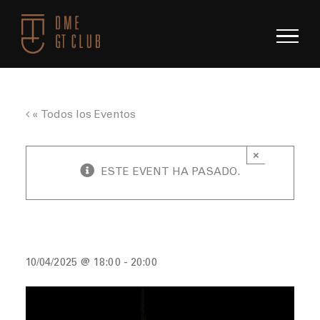
Saltar
al
contenido
« Todos los Eventos
×
ESTE EVENT HA PASADO.
Trackday: Circuit de Barcelona Catalunya
10/04/2025 @ 18:00
-
20:00