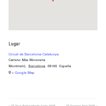
Lugar
Circuit de Barcelona-Catalunya
Camino Mas Moreneta
Montmeló
,
Barcelona
08160
España
+ Google Map
GT Tour: Rallye Monte-Carlo 2025
GT Session Abril 2025