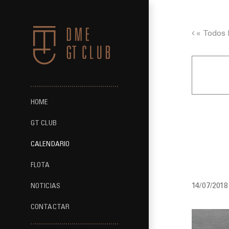
Saltar
al
contenido
« Todos 
HOME
Track 
GT CLUB
CALENDARIO
Can Po
FLOTA
14/07/2018
NOTICIAS
CONTACTAR