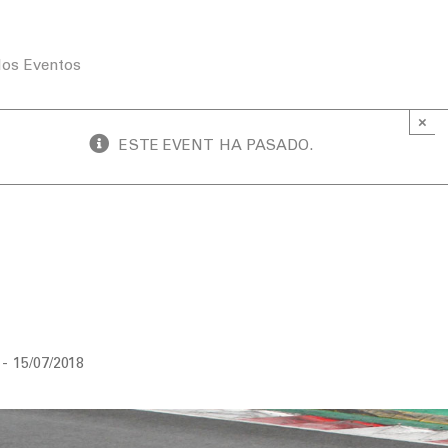
los Eventos
×
ESTE EVENT HA PASADO.
Day Circuit de Barcelona-Catalunya & Cena 
al
-
15/07/2018