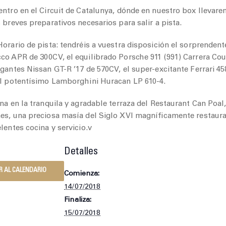
entro en el Circuit de Catalunya, dónde en nuestro box llevar
 breves preparativos necesarios para salir a pista.
orario de pista: tendréis a vuestra disposición el sorprendent
co APR de 300CV, el equilibrado Porsche 911 (991) Carrera Co
gantes Nissan GT-R ’17 de 570CV, el super-excitante Ferrari 45
el potentísimo Lamborghini Huracan LP 610-4.
na en la tranquila y agradable terraza del Restaurant Can Poal
es, una preciosa masía del Siglo XVI magníficamente restaur
lentes cocina y servicio.v
Detalles
R AL CALENDARIO
Comienza:
14/07/2018
Finaliza:
15/07/2018