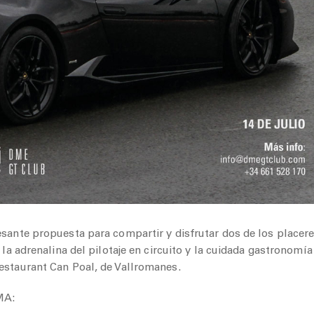
esante propuesta para compartir y disfrutar dos de los placer
: la adrenalina del pilotaje en circuito y la cuidada gastronomía
estaurant Can Poal, de Vallromanes.
MA: