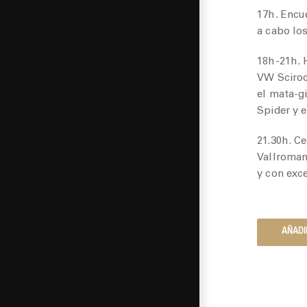
17h. Encu
a cabo los
18h-21h. H
VW Sciroc
el mata-gi
Spider y 
21.30h. Ce
Vallroman
y con exce
AÑADI