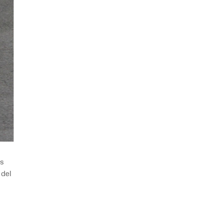
es
 del