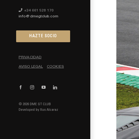
+34 661 528 170
info@dmegtclub.com
HAZTE SOCIO
PRIVACIDAD
AVISO LEGAL
COOKIES
Facebook
Instagram
YouTube
LinkedIn
© 2026 DME GT CLUB
Developed by
Xus Alcaraz