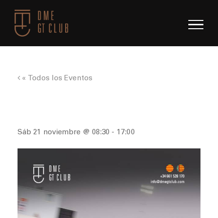
Saltar
al
contenido
« Todos los Eventos
Race: Circuito Alcarràs
Sáb 21 noviembre @ 08:30
-
17:00