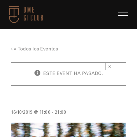
Saltar
al
contenido
« Todos los Eventos
×
ESTE EVENT HA PASADO.
Off-Road Trackday
16/10/2019 @ 11:00
-
21:00