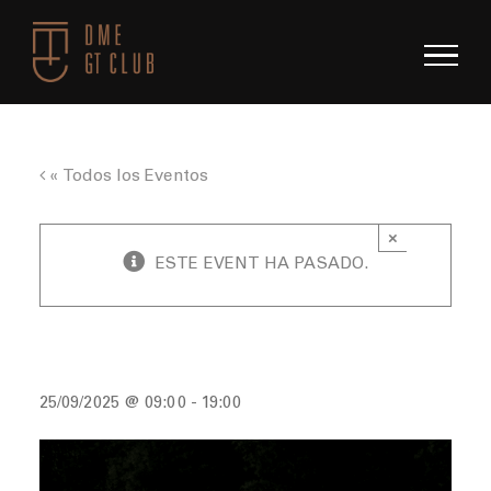
Saltar
al
contenido
« Todos los Eventos
×
ESTE EVENT HA PASADO.
GT Session Septiembre 2025
25/09/2025 @ 09:00
-
19:00