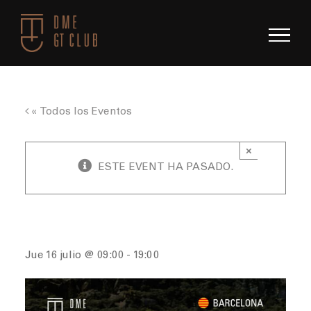
Saltar
al
contenido
« Todos los Eventos
×
ESTE EVENT HA PASADO.
GT Session Julio 2026 – Barcelona
Jue 16 julio @ 09:00
-
19:00