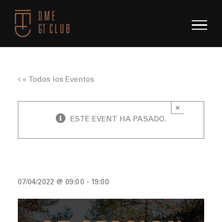
Saltar
al
contenido
« Todos los Eventos
×
ESTE EVENT HA PASADO.
GT Session Abr 2022
07/04/2022 @ 09:00
-
19:00