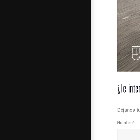
¿Te inte
Déjanos tu
Nombre*