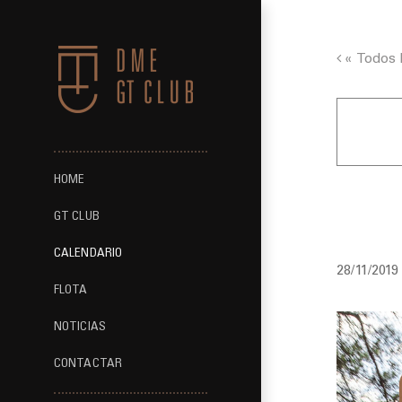
Saltar
al
contenido
« Todos 
HOME
GT Ses
GT CLUB
CALENDARIO
28/11/2019
FLOTA
NOTICIAS
CONTACTAR