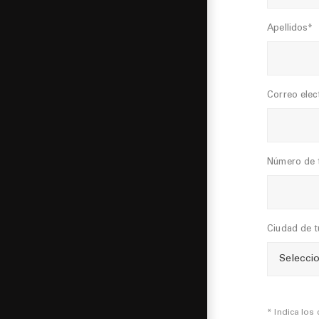
Apellidos*
Correo elec
Número de 
Ciudad de t
* Indica los