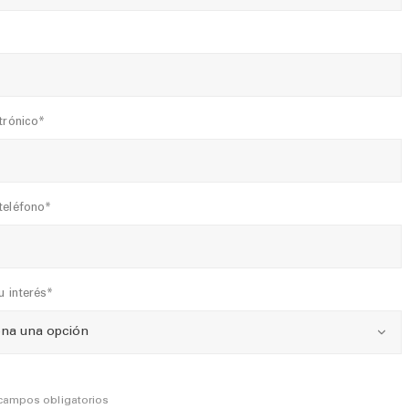
trónico*
teléfono*
u interés*
 campos obligatorios