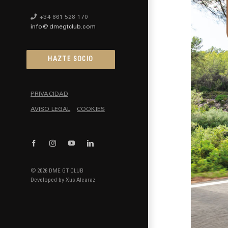
+34 661 528 170
info@dmegtclub.com
HAZTE SOCIO
PRIVACIDAD
AVISO LEGAL
COOKIES
Facebook
Instagram
YouTube
LinkedIn
© 2026 DME GT CLUB
Developed by
Xus Alcaraz