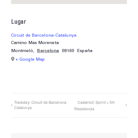
Lugar
Circuit de Barcelona-Catalunya
Camino Mas Moreneta
Montmeló
,
Barcelona
08160
España
+ Google Map
Trackday: Circuit de Barcelona-
Castellolí: Sprint + 5H
Catalunya
Resistencia