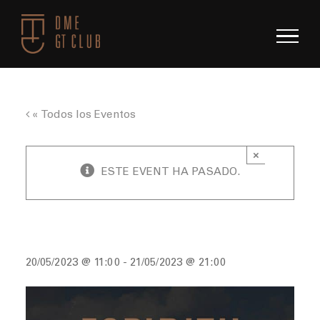
Saltar
al
contenido
« Todos los Eventos
×
ESTE EVENT HA PASADO.
Espiritu de Montjuïc 2023
20/05/2023 @ 11:00
-
21/05/2023 @ 21:00