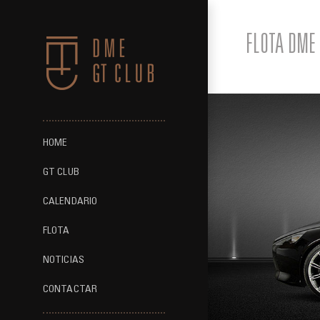
Saltar
al
FLOTA DME 
contenido
HOME
GT CLUB
CALENDARIO
FLOTA
NOTICIAS
CONTACTAR