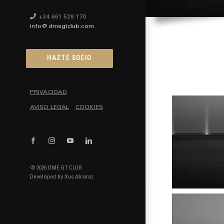
+34 661 528 170
info@dmegtclub.com
HAZTE SOCIO
PRIVACIDAD
AVISO LEGAL
COOKIES
Facebook
Instagram
YouTube
LinkedIn
© 2026 DME GT CLUB
Developed by
Xus Alcaraz